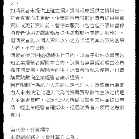
之。
如消費者未提供正確之個人資料或原提供之資料已不
符合真實而未更新，企業經營者得於消費者提供真實
資料或更新資料前，暫停本服務（包含但不限於暫停
消費者使用遊戲服務及提供遊戲歷程查詢之服務）。
但消費者能以個人資料以外之方式證明其為契約當事
人者，不在此限。
消費者得於開始遊戲後七日內，以電子郵件或書面告
知企業經營者解除本合約，消費者無需說明理由及負
擔任何費用。解除合約後，消費者得就未使用之付費
購買點數向企業經營者請求退費。
若有限制行為能力人未經法定代理人同意或無行為能
力人未由法定代理人代為付費購買點數致生法定代理
人主張退費時，法定代理人應備妥證明文件並提出申
請，經企業經營者確認後，退還消費者未使用之遊戲
費用。
第八條、計費標準
本遊戲服務之收費計算方式為：