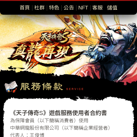
首頁
社群
特色
公告
NFT
客服
儲值
《天子傳奇S》遊戲服務使用者合約書
為保障會員（以下簡稱消費者）使用
中華網龍股份有限公司（以下簡稱企業經營者）
代表人：王俊博