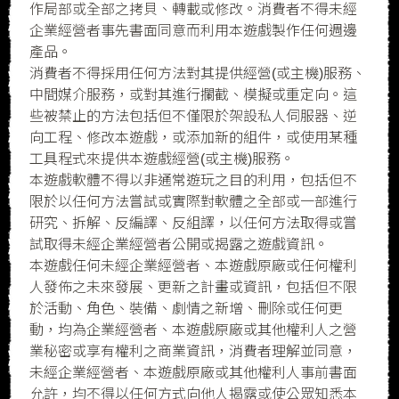
作局部或全部之拷貝、轉載或修改。消費者不得未經
企業經營者事先書面同意而利用本遊戲製作任何週邊
產品。
消費者不得採用任何方法對其提供經營(或主機)服務、
中間媒介服務，或對其進行攔截、模擬或重定向。這
些被禁止的方法包括但不僅限於架設私人伺服器、逆
向工程、修改本遊戲，或添加新的組件，或使用某種
工具程式來提供本遊戲經營(或主機)服務。
本遊戲軟體不得以非通常遊玩之目的利用，包括但不
限於以任何方法嘗試或實際對軟體之全部或一部進行
研究、拆解、反編譯、反組譯，以任何方法取得或嘗
試取得未經企業經營者公開或揭露之遊戲資訊。
本遊戲任何未經企業經營者、本遊戲原廠或任何權利
人發佈之未來發展、更新之計畫或資訊，包括但不限
於活動、角色、裝備、劇情之新增、刪除或任何更
動，均為企業經營者、本遊戲原廠或其他權利人之營
業秘密或享有權利之商業資訊，消費者理解並同意，
未經企業經營者、本遊戲原廠或其他權利人事前書面
允許，均不得以任何方式向他人揭露或使公眾知悉本