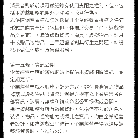
消費者對於前項電磁記錄有使用支配之權利，但不包
括本遊戲服務範圍外之移轉、收益行為。
為保障消費者權益請勿透過非企業經營者授權之任何
形式之購買管道（包括但不僅限於交易平台、遊戲物
品交易商），購買虛擬貨幣、道具、虛擬物品、點月
卡或贈品等物品，企業經營者對其衍生之問題、糾紛
概不做任何處理及售後服務。
第十五條、資訊公開
企業經營者應於遊戲網站上提供本遊戲相關資訊，並
定期更新。
企業經營者就本服務之計分方式、非付費購買之物品
掉落或虛擬物品（貨幣）獲得之機率為企業經營者內
部資訊，消費者無權利請求遊戲公司提供或公開。
進行遊戲服務時所有數據資料，包括但不限於角色、
裝備、物品、怪物能力或類此之資訊，均由企業經營
者設計，如為遊戲公平進行，企業經營者得以適度調
整該等參數，並進行公告。