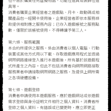
但不限於購買任何虛擬物品、功能性道具或裝飾性道
具等。
消費者購買企業經營者之遊戲點、月卡、啟動碼或相
關產品包一經開卡使用後，企業經營者即依本服務條
款提供相對應之服務內容；已存入遊戲帳號之服務點
數，僅限於該帳號使用，不得轉讓予第三人。
第六條、服務範圍
本合約所提供之服務，係由消費者以個人電腦、行動
裝置或其他方式用以下載、存取遊戲應用程式並透過
網際網路連線登入進行本遊戲後，所有基於該遊戲程
式所產生之內容。但此不包括消費者向網際網路接取
服務業者申請接取網際網路之服務，及提供上網所需
之各項硬體設備。
第七條、遊戲登錄
消費者申請使用本遊戲服務，應於遊戲網站或依遊戲
需求登錄與身分証明文件相符之個人資料。消費者所
登錄之個人資料，有錯誤或已變更時，應立即更正