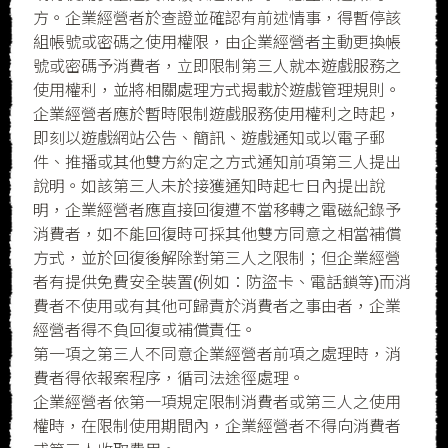
方。企業經營者於查證並確認有前述情事，得暫停該
組帳號或密碼之使用權限，由企業經營者主動更換帳
號或密碼予消費者，立即限制第三人就本遊戲服務之
使用權利，並將相關處理方式揭載於遊戲管理規則。
企業經營者應於暫時限制遊戲服務使用權利之時起，
即刻以遊戲網站公告、簡訊、遊戲通知或以電子郵
件、推播或其他雙方約定之方式通知前項第三人提出
說明。如該第三人未於接獲通知時起七日內提出說
明，企業經營者應直接回復遭不當移轉之電磁紀錄予
消費者，如不能回復時可採其他雙方同意之相當補償
方式，並於回復後解除對第三人之限制；但企業經營
者有提供免費安全裝置(例如：防盜卡、電話鎖等)而消
費者不使用或有其他可歸責於消費者之事由者，企業
經營者得不負回復或補償責任。
第一項之第三人不同意企業經營者前項之處理時，消
費者得依報案程序，循司法途徑處理。
企業經營者依第一項規定限制消費者或第三人之使用
權時，在限制使用期間內，企業經營者不得向消費者